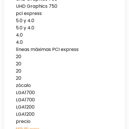
UHD Graphics 750
pci express
5.0 y 4.0
5.0 y 4.0
4.0
4.0
líneas máximas PCI express
20
20
20
20
zócalo
LGA1700
LGA1700
LGA1200
LGA1200
precio
669,90 euros