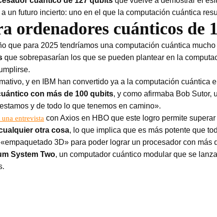
cesador cuántico de 127 qubits
que vuelve a demostrar el esf
a un futuro incierto: uno en el que la computación cuántica res
a ordenadores cuánticos de 1
 año que para 2025 tendríamos una computación cuántica mucho 
s
que sobrepasarían los que se pueden plantear en la computa
umplirse.
amativo, y en IBM han convertido ya a la computación cuántica 
cuántico con más de 100 qubits
, y como afirmaba Bob Sutor, u
 estamos y de todo lo que tenemos en camino».
con Axios en HBO que este logro permite superar 
 una entrevista
cualquier otra cosa
, lo que implica que es más potente que t
 «empaquetado 3D» para poder lograr un procesador con más q
tum System Two
, un computador cuántico modular que se lanza
s.