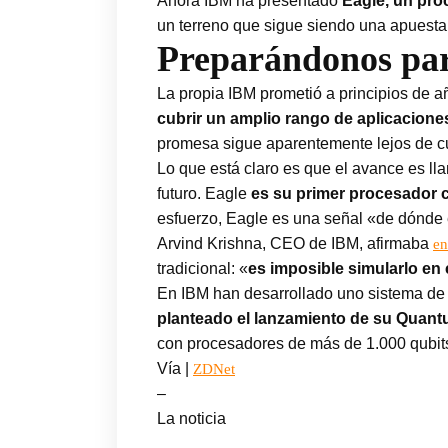
Ahora IBM ha presentado
Eagle, un pro
un terreno que sigue siendo una apuesta 
Preparándonos par
La propia IBM prometió a principios de
cubrir un amplio rango de aplicacione
promesa sigue aparentemente lejos de c
Lo que está claro es que el avance es ll
futuro. Eagle
es su primer procesador 
esfuerzo, Eagle es una señal «de dónde
Arvind Krishna, CEO de IBM, afirmaba
en
tradicional: «
es imposible simularlo en 
En IBM han desarrollado uno sistema de
planteado el lanzamiento de su Quan
con procesadores de más de 1.000 qubit
Vía |
ZDNet
–
La noticia