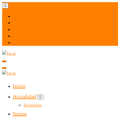
Yacal micro hosting
Yacal micro hosting
Inicio
Actualidad
Tecnoticias
Socios