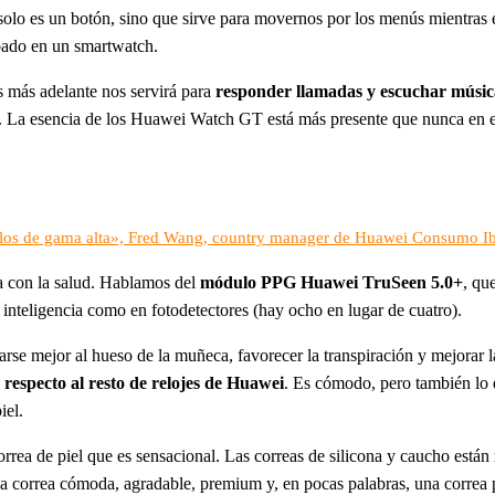
solo es un botón, sino que sirve para movernos por los menús mientras 
bado en un smartwatch.
s más adelante nos servirá para
responder llamadas y escuchar músic
 La esencia de los Huawei Watch GT está más presente que nunca en est
os de gama alta», Fred Wang, country manager de Huawei Consumo Ib
da con la salud. Hablamos del
módulo PPG Huawei TruSeen 5.0+
, qu
 inteligencia como en fotodetectores (hay ocho en lugar de cuatro).
se mejor al hueso de la muñeca, favorecer la transpiración y mejorar la
 respecto al resto de relojes de Huawei
. Es cómodo, pero también lo e
iel.
 correa de piel que es sensacional. Las correas de silicona y caucho está
na correa cómoda, agradable, premium y, en pocas palabras, una correa