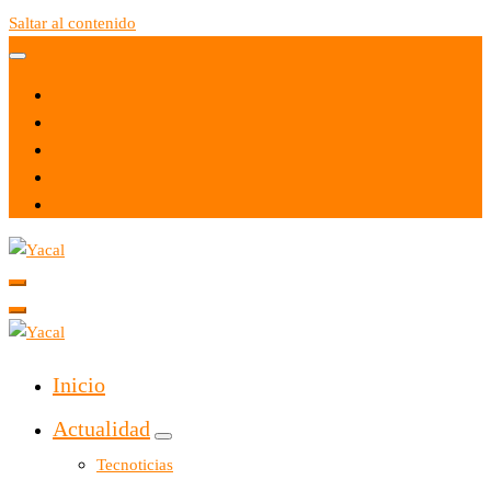
Saltar al contenido
Yacal micro hosting
Yacal micro hosting
Inicio
Actualidad
Tecnoticias