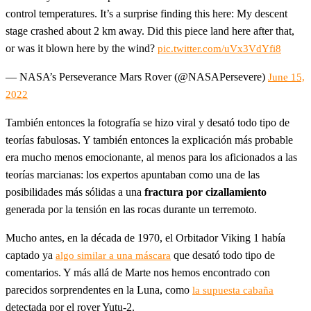
control temperatures. It’s a surprise finding this here: My descent
stage crashed about 2 km away. Did this piece land here after that,
or was it blown here by the wind?
pic.twitter.com/uVx3VdYfi8
— NASA’s Perseverance Mars Rover (@NASAPersevere)
June 15,
2022
También entonces la fotografía se hizo viral y desató todo tipo de
teorías fabulosas. Y también entonces la explicación más probable
era mucho menos emocionante, al menos para los aficionados a las
teorías marcianas: los expertos apuntaban como una de las
posibilidades más sólidas a una
fractura por cizallamiento
generada por la tensión en las rocas durante un terremoto.
Mucho antes, en la década de 1970, el Orbitador Viking 1 había
captado ya
que desató todo tipo de
algo similar a una máscara
comentarios. Y más allá de Marte nos hemos encontrado con
parecidos sorprendentes en la Luna, como
la supuesta cabaña
detectada por el rover Yutu-2.