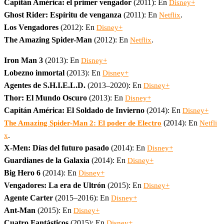
Capitán América: el primer vengador
(2011): En
Disney+
Ghost Rider: Espíritu de venganza
(2011): En
.
Netflix
Los Vengadores
(2012): En
Disney+
The Amazing Spider-Man
(2012): En
.
Netflix
Iron Man 3
(2013): En
Disney+
Lobezno inmortal
(2013): En
Disney+
Agentes de S.H.I.E.L.D.
(2013–2020): En
Disney+
Thor: El Mundo Oscuro
(2013): En
Disney+
Capitán América: El Soldado de Invierno
(2014): En
Disney+
(2014): En
The Amazing Spider-Man 2: El poder de Electro
Netfli
.
x
X-Men: Días del futuro pasado
(2014): En
Disney+
Guardianes de la Galaxia
(2014): En
Disney+
Big Hero 6
(2014): En
Disney+
Vengadores: La era de Ultrón
(2015): En
Disney+
Agente Carter
(2015–2016): En
Disney+
Ant-Man
(2015): En
Disney+
Cuatro Fantásticos
(2015): En
Disney+