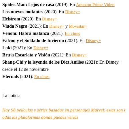
Spider-Man: Lejos de casa
(2019): En
Amazon Prime Video
Los nuevos mutantes
(2020): En
Disney+
Helstrom
(2020): En
Disney+
Viuda Negra
(2021): En
y
Disney+
Movistar+
Venom: Habrá matanza
(2021):
En cines
Falcon y el Soldado de Invierno
(2021): En
Disney+
Loki
(2021): En
Disney+
Bruja Escarlata y Visión
(2021): En
Disney+
Shang-Chi y la leyenda de los Diez Anillos
(2021): En Disney+
desde el 12 de noviembre
Eternals
(2021):
En cines
–
La noticia
Hay 98 películas y series basadas en personajes Marvel: estas son t
odas las plataformas donde puedes verlas