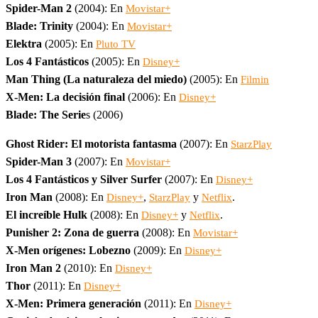
Spider-Man 2
(2004): En
Movistar+
Blade: Trinity
(2004): En
Movistar+
Elektra
(2005): En
Pluto TV
Los 4 Fantásticos
(2005): En
Disney+
Man Thing (La naturaleza del miedo)
(2005): En
Filmin
X-Men: La decisión final
(2006): En
Disney+
Blade: The Serie
s (2006)
Ghost Rider: El motorista fantasma
(2007): En
StarzPlay
Spider-Man 3
(2007): En
Movistar+
Los 4 Fantásticos y Silver Surfer
(2007): En
Disney+
Iron Man
(2008): En
,
y
.
Disney+
StarzPlay
Netflix
El increíble Hulk
(2008): En
y
.
Disney+
Netflix
Punisher 2: Zona de guerra
(2008): En
Movistar+
X-Men orígenes: Lobezno
(2009): En
Disney+
Iron Man 2
(2010): En
Disney+
Thor
(2011): En
Disney+
X-Men: Primera generación
(2011): En
Disney+