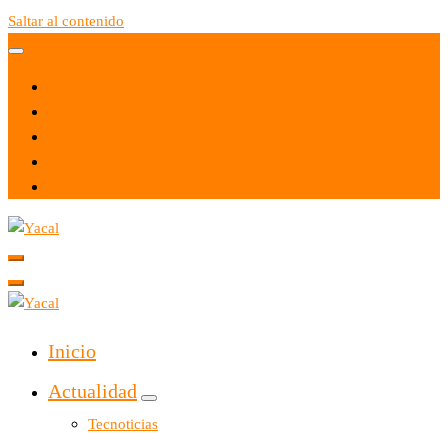
Saltar al contenido
Yacal micro hosting
Yacal micro hosting
Inicio
Actualidad
Tecnoticias