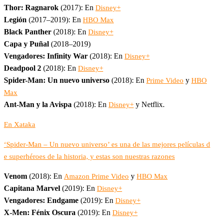
Thor: Ragnarok
(2017): En
Disney+
Legión
(2017–2019): En
HBO Max
Black Panther
(2018): En
Disney+
Capa y Puñal
(2018–2019)
Vengadores: Infinity War
(2018): En
Disney+
Deadpool 2
(2018): En
Disney+
Spider-Man: Un nuevo universo
(2018): En
y
Prime Video
HBO
Max
Ant-Man y la Avispa
(2018): En
y Netflix.
Disney+
En Xataka
‘Spider-Man – Un nuevo universo’ es una de las mejores películas d
e superhéroes de la historia, y estas son nuestras razones
Venom
(2018): En
y
Amazon Prime Video
HBO Max
Capitana Marvel
(2019): En
Disney+
Vengadores: Endgame
(2019): En
Disney+
X-Men: Fénix Oscura
(2019): En
Disney+