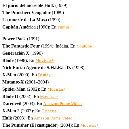
El juicio del increíble Hulk
(1989)
The Punisher: Vengador
(1989)
La muerte de La Masa
(1990)
Capitán América
(1990): En
Filmin
Power Pack
(1991)
The Fantastic Four
(1994): Inédita. En
Youtube
Generación X
(1996)
Blade
(1998): En
Movistar+
Nick Furia: Agente de S.H.I.E.L.D.
(1998)
X-Men
(2000): En
Disney+
Mutante-X
(2001–2004)
Spider-Man
(2002): En
Movistar+
Blade II
(2002): En
Movistar+
Daredevil
(2003): En
Amazon Prime Video
X-Men 2
(2003): En
Disney+
Hulk
(2003): En
Amazon Prime Video
The Punisher (El castigador)
(2004): En
Movistar+