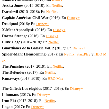
Jessica Jones
(2015–2019): En
.
Netflix
Daredevil
(2015–2018): En
.
Netflix
Capitán América: Civil War
(2016): En
Disney+
Deadpool
(2016): En
Disney+
X-Men: Apocalipsis
(2016): En
Disney+
Doctor Strange
(2016): En
Disney+
Luke Cage
(2016–2018): En
.
Netflix
Guardianes de la Galaxia Vol. 2
(2017): En
Disney+
Spider-Man: Homecoming
(2017): En
,
y
Netflix
StarzPlay
HBO M
ax
The Punisher
(2017–2019): En
.
Netflix
The Defenders
(2017): En
.
Netflix
Runaways
(2017–2019): En
HBO Max
The Gifted: Los elegido
s (2017–2019): En
Disney+
Inhumans
(2017): En
Disney+
Iron Fist
(2017–2018): En
.
Netflix
Logan
(2017): En
Disney+