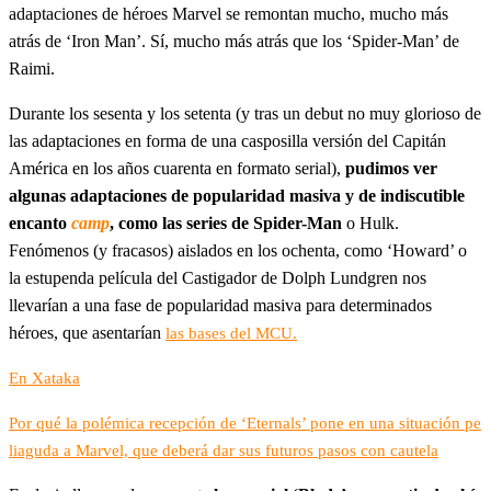
adaptaciones de héroes Marvel se remontan mucho, mucho más
atrás de ‘Iron Man’. Sí, mucho más atrás que los ‘Spider-Man’ de
Raimi.
Durante los sesenta y los setenta (y tras un debut no muy glorioso de
las adaptaciones en forma de una casposilla versión del Capitán
América en los años cuarenta en formato serial),
pudimos ver
algunas adaptaciones de popularidad masiva y de indiscutible
encanto
camp
, como las series de Spider-Man
o Hulk.
Fenómenos (y fracasos) aislados en los ochenta, como ‘Howard’ o
la estupenda película del Castigador de Dolph Lundgren nos
llevarían a una fase de popularidad masiva para determinados
héroes, que asentarían
las bases del MCU.
En Xataka
Por qué la polémica recepción de ‘Eternals’ pone en una situación pe
liaguda a Marvel, que deberá dar sus futuros pasos con cautela