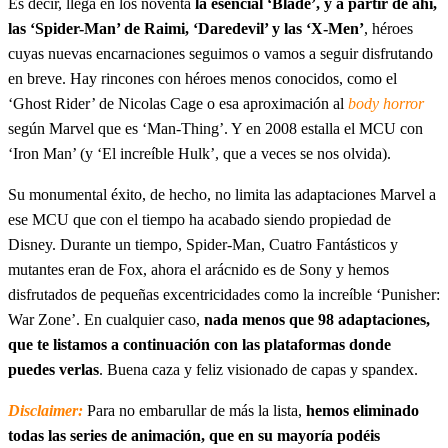
Es decir, llega en los noventa
la esencial ‘Blade’, y a partir de ahí,
las ‘Spider-Man’ de Raimi, ‘Daredevil’ y las ‘X-Men’
, héroes
cuyas nuevas encarnaciones seguimos o vamos a seguir disfrutando
en breve. Hay rincones con héroes menos conocidos, como el
‘Ghost Rider’ de Nicolas Cage o esa aproximación al
body horror
según Marvel que es ‘Man-Thing’. Y en 2008 estalla el MCU con
‘Iron Man’ (y ‘El increíble Hulk’, que a veces se nos olvida).
Su monumental éxito, de hecho, no limita las adaptaciones Marvel a
ese MCU que con el tiempo ha acabado siendo propiedad de
Disney. Durante un tiempo, Spider-Man, Cuatro Fantásticos y
mutantes eran de Fox, ahora el arácnido es de Sony y hemos
disfrutados de pequeñas excentricidades como la increíble ‘Punisher:
War Zone’. En cualquier caso,
nada menos que 98 adaptaciones,
que te listamos a continuación con las plataformas donde
puedes verlas
. Buena caza y feliz visionado de capas y spandex.
Disclaimer:
Para no embarullar de más la lista,
hemos eliminado
todas las series de animación, que en su mayoría podéis