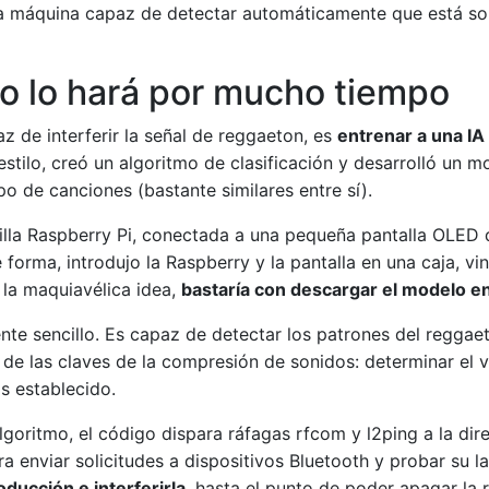
 máquina capaz de detectar automáticamente que está son
no lo hará por mucho tiempo
z de interferir la señal de reggaeton, es
entrenar a una IA
estilo, creó un algoritmo de clasificación y desarrolló un
o de canciones (bastante similares entre sí).
lla Raspberry Pi, conectada a una pequeña pantalla OLED 
forma, introdujo la Raspberry y la pantalla en una caja, vi
la maquiavélica idea,
bastaría con descargar el modelo e
nte sencillo. Es capaz de detectar los patrones del regg
 de las claves de la compresión de sonidos: determinar el 
s establecido.
lgoritmo, el código dispara ráfagas rfcom y l2ping a la di
 enviar solicitudes a dispositivos Bluetooth y probar su l
oducción e interferirla
, hasta el punto de poder apagar la