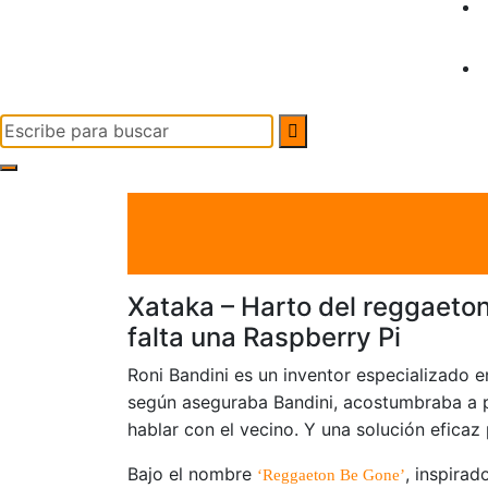
Yacal micro hosting
Buscar:
el 22 Feb 2024
por
Tecnología
Xataka – Harto del reggaeton
falta una Raspberry Pi
Roni Bandini es un inventor especializado en
según aseguraba Bandini, acostumbraba a p
hablar con el vecino. Y una solución eficaz
Bajo el nombre
, inspira
‘Reggaeton Be Gone’