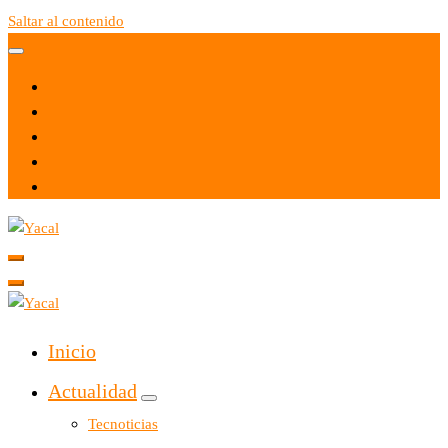
Saltar al contenido
Yacal micro hosting
Yacal micro hosting
Inicio
Actualidad
Tecnoticias