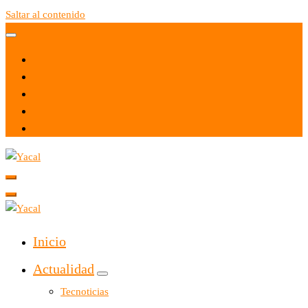
Saltar al contenido
Yacal micro hosting
Yacal micro hosting
Inicio
Actualidad
Tecnoticias