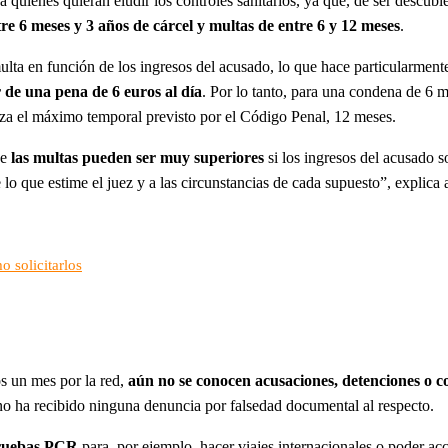
 quienes quieran eludir los controles sanitarios, ya que, de ser descubie
re 6 meses y 3 años de cárcel y multas de entre 6 y 12 meses
.
ta en función de los ingresos del acusado, lo que hace particularmente d
r de una pena de 6 euros al día
. Por lo tanto, para una condena de 6 m
nza el máximo temporal previsto por el Código Penal, 12 meses.
ue
las multas pueden ser muy superiores
si los ingresos del acusado 
 de lo que estime el juez y a las circunstancias de cada supuesto”, exp
o solicitarlos
os un mes por la red,
aún no se conocen acusaciones, detenciones o co
o ha recibido ninguna denuncia por falsedad documental al respecto.
 pruebas PCR
para, por ejemplo, hacer viajes internacionales o poder acc