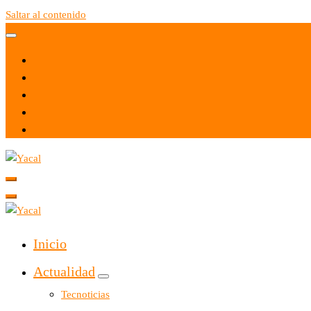
Saltar al contenido
Yacal micro hosting
Yacal micro hosting
Inicio
Actualidad
Tecnoticias