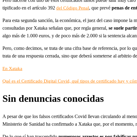
Pero hacerse con uno de esos certificados falsos puede salir muy caro a
tipificado en el artículo 392
, que prevé
penas de ent
del Código Penal
Para esta segunda sanción, la económica, el juez del caso impone la mul
consultadas por Xataka señalan que, por regla general,
se suele parti
algo más de 1.000 euros, y de poco más de 2.000 si la sentencia alca
Pero, como decimos, se trata de una cifra base de referencia, por lo q
trata de una respuesta cerrada, sino que deberá someterse al arbitrio
En Xataka
Qué es el Certificado Digital Covid, qué tipos de certificado hay y cóm
Sin denuncias conocidas
A pesar de que los falsos certificados Covid llevan circulando al men
Ministerio de Sanidad ha confirmado a Xataka que, por el momento, n
De lo que sí han trascendido
numerosos arrestos es por falsificar