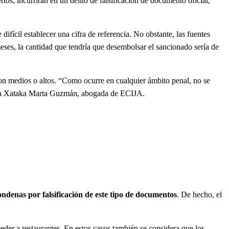
rtos, incurrirán en un delito de falsificación de documento oficial,
ifícil establecer una cifra de referencia. No obstante, las fuentes
eses, la cantidad que tendría que desembolsar el sancionado sería de
son medios o altos. “Como ocurre en cualquier ámbito penal, no se
lica a Xataka Marta Guzmán, abogada de ECIJA.
ndenas por falsificación de este tipo de documentos
. De hecho, el
eder a restaurantes. En estos casos también se considera que los