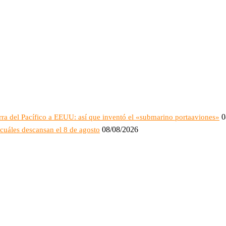
0
rra del Pacífico a EEUU: así que inventó el «submarino portaaviones»
08/08/2026
cuáles descansan el 8 de agosto