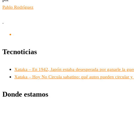
Pablo Rodríguez
.
Tecnoticias
Xataka – En 1942, Japón estaba desesperada por ganarle la gue
Xataka – Hoy No Circula sabatino: qué autos pueden circular y 
Donde estamos