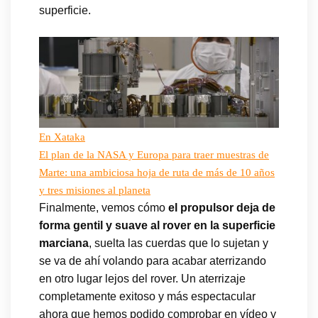
superficie.
En Xataka
El plan de la NASA y Europa para traer muestras de
Marte: una ambiciosa hoja de ruta de más de 10 años
y tres misiones al planeta
Finalmente, vemos cómo
el propulsor deja de
forma gentil y suave al rover en la superficie
marciana
, suelta las cuerdas que lo sujetan y
se va de ahí volando para acabar aterrizando
en otro lugar lejos del rover. Un aterrizaje
completamente exitoso y más espectacular
ahora que hemos podido comprobar en vídeo y