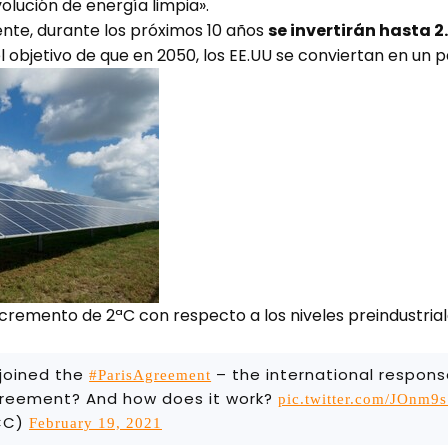
olución de energía limpia».
nte, durante los próximos 10 años
se invertirán hasta 2
l objetivo de que en 2050, los EE.UU se conviertan en un p
incremento de 2ªC con respecto a los niveles preindustria
joined the
– the international response
#ParisAgreement
Agreement? And how does it work?
pic.twitter.com/JOnm9s
CC)
February 19, 2021