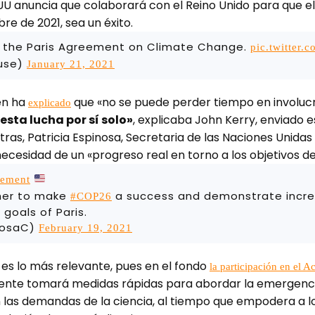
UU anuncia que colaborará con el Reino Unido para que el
bre de 2021, sea un éxito.
ed the Paris Agreement on Climate Change.
pic.twitter
use)
January 21, 2021
en ha
que «no se puede perder tiempo en involucr
explicado
esta lucha por sí solo»
, explicaba John Kerry, enviado e
ras, Patricia Espinosa, Secretaria de las Naciones Unidas
necesidad de un «progreso real en torno a los objetivos de
eement
ther to make
a success and demonstrate incre
#COP26
goals of Paris.
inosaC)
February 19, 2021
es lo más relevante, pues en el fondo
la participación en el A
idente tomará medidas rápidas para abordar la emergenci
las demandas de la ciencia, al tiempo que empodera a l