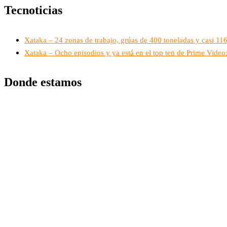
Tecnoticias
Xataka – 24 zonas de trabajo, grúas de 400 toneladas y casi 1
Xataka – Ocho episodios y ya está en el top ten de Prime Vide
Donde estamos