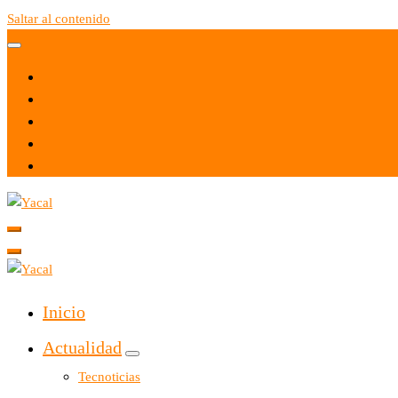
Saltar al contenido
Yacal micro hosting
Yacal micro hosting
Inicio
Actualidad
Tecnoticias