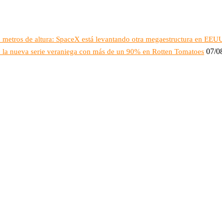
16 metros de altura: SpaceX está levantando otra megaestructura en EEU
07/0
o: la nueva serie veraniega con más de un 90% en Rotten Tomatoes