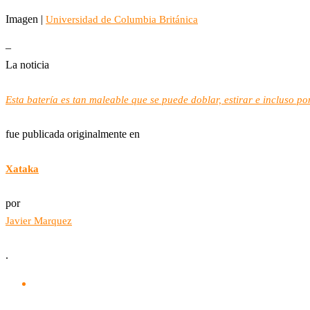
Imagen |
Universidad de Columbia Británica
–
La noticia
Esta batería es tan maleable que se puede doblar, estirar e incluso p
fue publicada originalmente en
Xataka
por
Javier Marquez
.