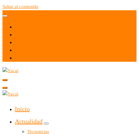
Saltar al contenido
Yacal micro hosting
Yacal micro hosting
Inicio
Actualidad
Tecnoticias