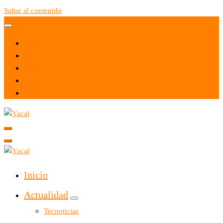
Saltar al contenido
Yacal micro hosting
Yacal micro hosting
Inicio
Actualidad
Tecnoticias