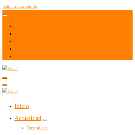
Saltar al contenido
Yacal micro hosting
Yacal micro hosting
Inicio
Actualidad
Tecnoticias