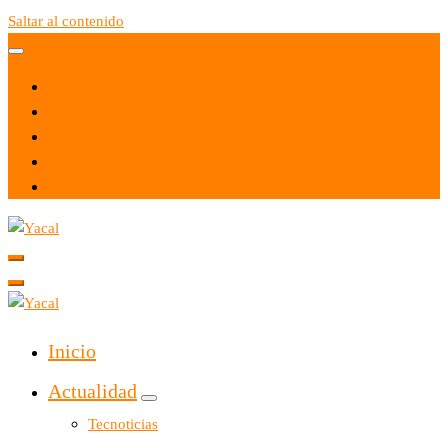
Saltar al contenido
Yacal micro hosting
Yacal micro hosting
Inicio
Actualidad
Tecnoticias