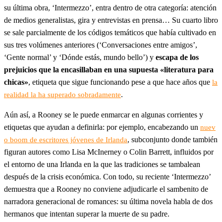
su última obra, ‘Intermezzo’, entra dentro de otra categoría: atención
de medios generalistas, gira y entrevistas en prensa… Su cuarto libro
se sale parcialmente de los códigos temáticos que había cultivado en
sus tres volúmenes anteriores (‘Conversaciones entre amigos’,
‘Gente normal’ y ‘Dónde estás, mundo bello’) y
escapa de los
prejuicios que la encasillaban en una supuesta «literatura para
chicas»
, etiqueta que sigue funcionando pese a que hace años que
la
.
realidad la ha superado sobradamente
Aún así, a Rooney se le puede enmarcar en algunas corrientes y
etiquetas que ayudan a definirla: por ejemplo, encabezando un
nuev
, subconjunto donde también
o boom de escritores jóvenes de Irlanda
figuran autores como Lisa McInerney o Colin Barrett, influidos por
el entorno de una Irlanda en la que las tradiciones se tambalean
después de la crisis económica. Con todo, su reciente ‘Intermezzo’
demuestra que a Rooney no conviene adjudicarle el sambenito de
narradora generacional de romances: su última novela habla de dos
hermanos que intentan superar la muerte de su padre.