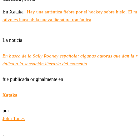
En Xataka |
Hay una auténtica fiebre por el hockey sobre hielo. El m
otivo es inusual: la nueva literatura romántica
–
La noticia
En busca de la Sally Rooney española: algunas autoras que dan la r
éplica a la sensación literaria del momento
fue publicada originalmente en
Xataka
por
John Tones
.