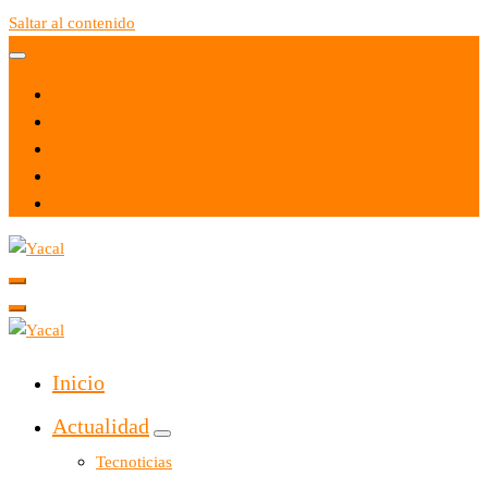
Saltar al contenido
Yacal micro hosting
Yacal micro hosting
Inicio
Actualidad
Tecnoticias