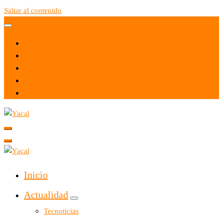
Saltar al contenido
Yacal micro hosting
Yacal micro hosting
Inicio
Actualidad
Tecnoticias