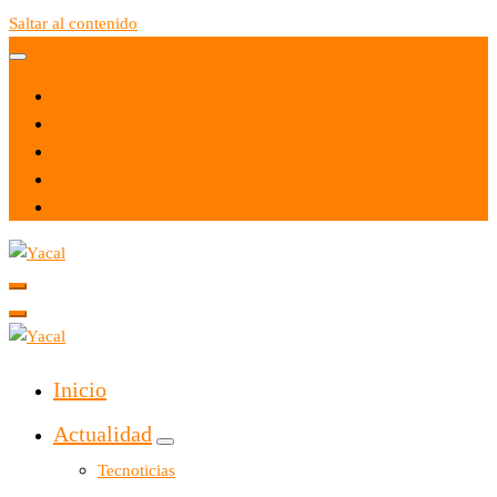
Saltar al contenido
Yacal micro hosting
Yacal micro hosting
Inicio
Actualidad
Tecnoticias