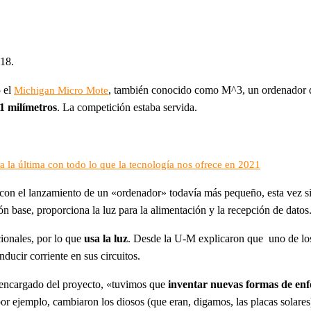
18.
 el
, también conocido como M^3, un ordenador de
Michigan Micro Mote
1 milímetros
. La competición estaba servida.
la última con todo lo que la tecnología nos ofrece en 2021
con el lanzamiento de un «ordenador» todavía más pequeño, esta vez s
n base, proporciona la luz para la alimentación y la recepción de datos
ionales, por lo que
usa la luz
. Desde la U-M explicaron que uno de los 
ducir corriente en sus circuitos.
y encargado del proyecto, «tuvimos que
inventar nuevas formas de enfo
 por ejemplo, cambiaron los diosos (que eran, digamos, las placas sola