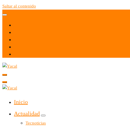
Saltar al contenido
Yacal micro hosting
Yacal micro hosting
Inicio
Actualidad
Tecnoticias