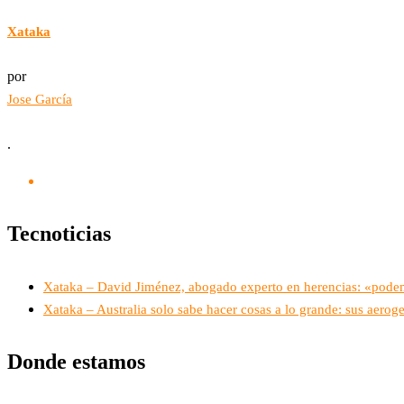
Xataka
por
Jose García
.
Tecnoticias
Xataka – David Jiménez, abogado experto en herencias: «podemo
Xataka – Australia solo sabe hacer cosas a lo grande: sus aer
Donde estamos