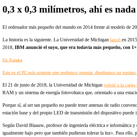
0,3 x 0,3 milímetros, ahí es nada
El ordenador más pequeño del mundo en 2014 frente al modelo de 20
La historia es la siguiente. La Universidad de Michigan
en 2015
lanzó
2018,
IBM anunció el suyo, que era todavía más pequeño, con 1×
En Xataka
Este es el PC más potente que podemos montar: diseñamos un equipo a 
El 21 de junio de 2018, la Universidad de Michigan
volvió a la carga
RAM y un sistema de energía fotovoltaica que, orientado a una estació
Porque sí, al ser tan pequeño no puede tener antenas de radio convenc
estación base y del propio LED de transmisión del dispositivo puede in
Según David Blaauw, profesor de ingeniería eléctrica e informática 
igualmente bajo pero que también pudieran tolerar la luz». Para ello,