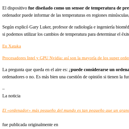
El dispositivo
fue diseñado como un sensor de temperatura de pre
ordenador puede informar de las temperaturas en regiones minúsculas,
Según explicó Gary Luker, profesor de radiología e ingeniería biomédi
si podemos utilizar los cambios de temperatura para determinar el éxito
En Xataka
Procesadores Intel y GPU Nvidia: así son la mayoría de los super or
La pregunta que queda en el aire es: ¿
puede considerarse un orden
ordenadores o no. Es más bien una cuestión de opinión si tienen la f
–
La noticia
El «ordenador» más pequeño del mundo es tan pequeño que un grano
fue publicada originalmente en