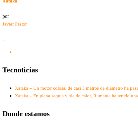
Xataka
por
Javier Pastor
.
Tecnoticias
Xataka – Un motor colosal de casi 3 metros de diámetro ha pasa
Xataka – En plena sequía y ola de calor, Rumanía ha tenido una
Donde estamos