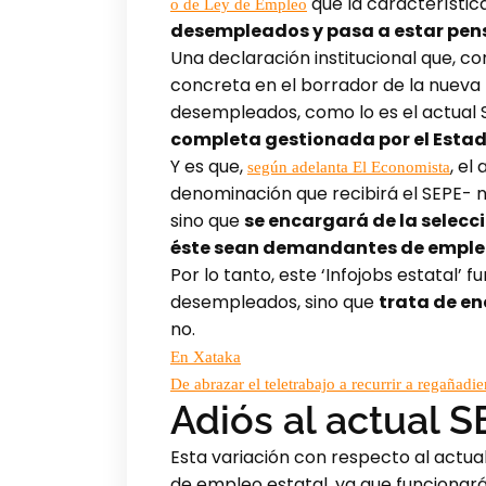
que la característic
o de Ley de Empleo
desempleados y pasa a estar pens
Una declaración institucional que, c
concreta en el borrador de la nuev
desempleados, como lo es el actual S
completa gestionada por el Esta
Y es que,
, el
según adelanta El Economista
denominación que recibirá el SEPE- 
sino que
se encargará de la selecc
éste sean demandantes de empl
Por lo tanto, este ‘Infojobs estatal
desempleados, sino que
trata de en
no.
En Xataka
De abrazar el teletrabajo a recurrir a regañad
Adiós al actual 
Esta variación con respecto al actual
de empleo estatal, ya que funcionar