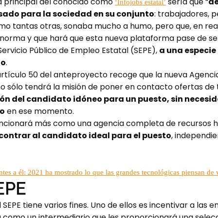
a principal del conocido como
sería que “
de
‘Infojobs estatal’
ado para la sociedad en su conjunto
: trabajadores, 
omo tantas otras, sonaba mucho a humo, pero que, en real
a norma y que hará que esta nueva plataforma pase de s
ervicio Público de Empleo Estatal (SEPE),
a una especie
do
.
 artículo 50 del anteproyecto recoge que la nueva Agen
no sólo tendrá la misión de poner en contacto ofertas d
ión del candidato idóneo para un puesto, sin necesi
eo
en ese momento.
’ funcionará más como una agencia completa de recursos 
contrar al candidato ideal para el puesto
, independi
ientes a él: 2021 ha mostrado lo que las grandes tecnológicas piensan de
SEPE
 SEPE tiene varios fines. Uno de ellos es incentivar a las
á como un intermediario que les proporcionará una selec