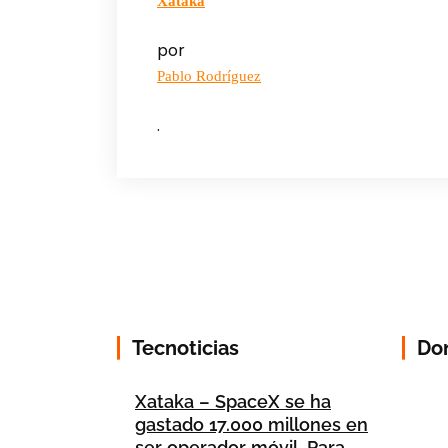
Xataka
por
Pablo Rodríguez
.
Tecnoticias
Do
Xataka – SpaceX se ha
gastado 17.000 millones en
ser operador móvil. Para