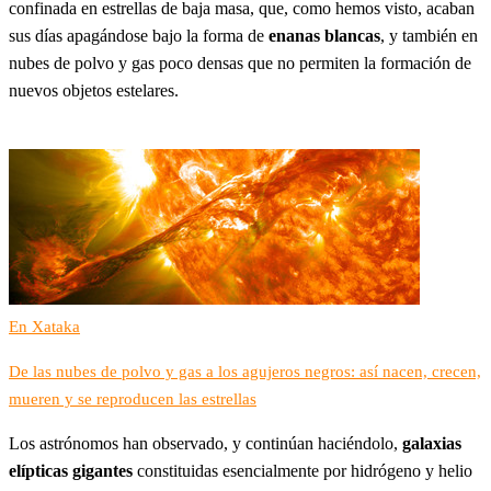
confinada en estrellas de baja masa, que, como hemos visto, acaban
sus días apagándose bajo la forma de
enanas blancas
, y también en
nubes de polvo y gas poco densas que no permiten la formación de
nuevos objetos estelares.
En Xataka
De las nubes de polvo y gas a los agujeros negros: así nacen, crecen,
mueren y se reproducen las estrellas
Los astrónomos han observado, y continúan haciéndolo,
galaxias
elípticas gigantes
constituidas esencialmente por hidrógeno y helio