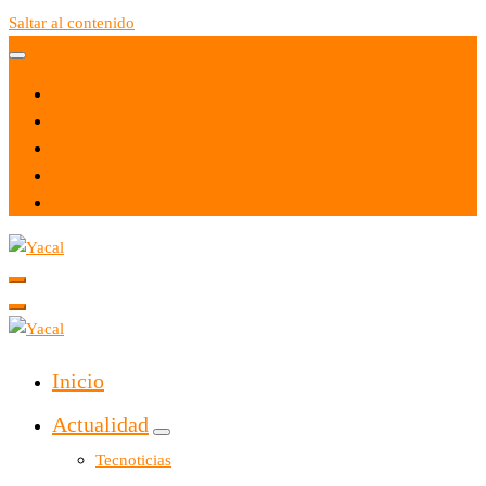
Saltar al contenido
Yacal micro hosting
Yacal micro hosting
Inicio
Actualidad
Tecnoticias