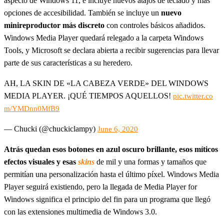
aspecto de Windows 11, e incluye nuevos atajos de teclado y más
opciones de accesibilidad. También se incluye un
nuevo
minireproductor más discreto
con controles básicos añadidos.
Windows Media Player quedará relegado a la carpeta Windows
Tools, y Microsoft se declara abierta a recibir sugerencias para llevar
parte de sus características a su heredero.
AH, LA SKIN DE «LA CABEZA VERDE» DEL WINDOWS
MEDIA PLAYER. ¡QUÉ TIEMPOS AQUELLOS!
pic.twitter.co
m/YMDnn0MfB9
— Chucki (@chuckiclampy)
June 6, 2020
Atrás quedan esos botones en azul oscuro brillante, esos míticos
efectos visuales y esas
skins
de mil y una formas y tamaños que
permitían una personalización hasta el último píxel. Windows Media
Player seguirá existiendo, pero la llegada de Media Player for
Windows significa el principio del fin para un programa que llegó
con las extensiones multimedia de Windows 3.0.