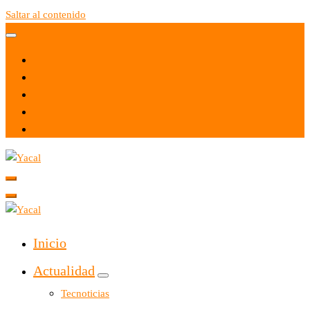
Saltar al contenido
Yacal micro hosting
Yacal micro hosting
Inicio
Actualidad
Tecnoticias