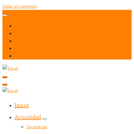
Saltar al contenido
Yacal micro hosting
Yacal micro hosting
Inicio
Actualidad
Tecnoticias