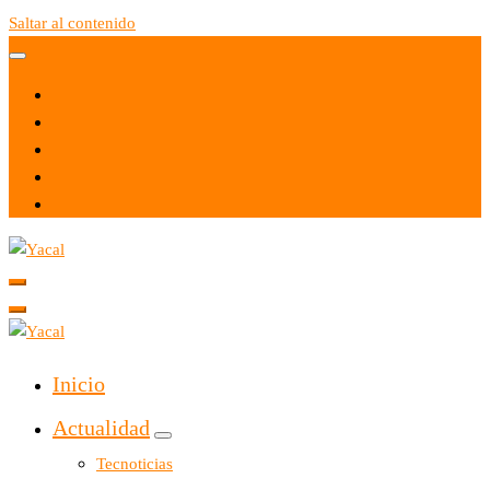
Saltar al contenido
Yacal micro hosting
Yacal micro hosting
Inicio
Actualidad
Tecnoticias