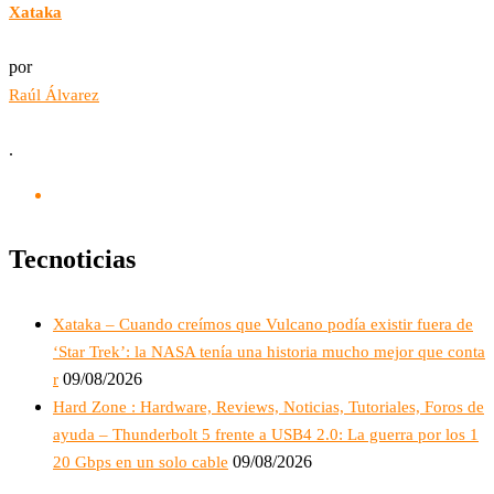
Xataka
por
Raúl Álvarez
.
Tecnoticias
Xataka – Cuando creímos que Vulcano podía existir fuera de
‘Star Trek’: la NASA tenía una historia mucho mejor que conta
09/08/2026
r
Hard Zone : Hardware, Reviews, Noticias, Tutoriales, Foros de
ayuda – Thunderbolt 5 frente a USB4 2.0: La guerra por los 1
09/08/2026
20 Gbps en un solo cable