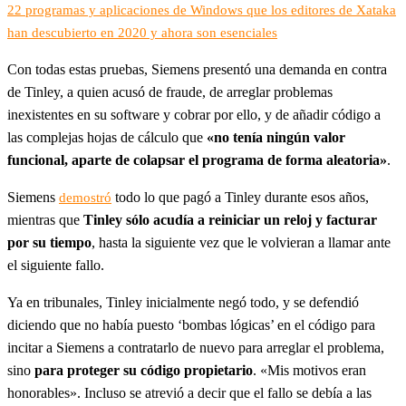
22 programas y aplicaciones de Windows que los editores de Xataka
han descubierto en 2020 y ahora son esenciales
Con todas estas pruebas, Siemens presentó una demanda en contra
de Tinley, a quien acusó de fraude, de arreglar problemas
inexistentes en su software y cobrar por ello, y de añadir código a
las complejas hojas de cálculo que
«no tenía ningún valor
funcional, aparte de colapsar el programa de forma aleatoria»
.
Siemens
todo lo que pagó a Tinley durante esos años,
demostró
mientras que
Tinley sólo acudía a reiniciar un reloj y facturar
por su tiempo
, hasta la siguiente vez que le volvieran a llamar ante
el siguiente fallo.
Ya en tribunales, Tinley inicialmente negó todo, y se defendió
diciendo que no había puesto ‘bombas lógicas’ en el código para
incitar a Siemens a contratarlo de nuevo para arreglar el problema,
sino
para proteger su código propietario
. «Mis motivos eran
honorables». Incluso se atrevió a decir que el fallo se debía a las