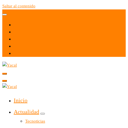
Saltar al contenido
Yacal micro hosting
Yacal micro hosting
Inicio
Actualidad
Tecnoticias