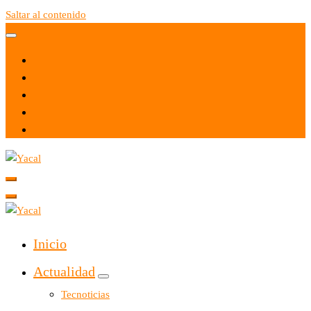
Saltar al contenido
Yacal micro hosting
Yacal micro hosting
Inicio
Actualidad
Tecnoticias