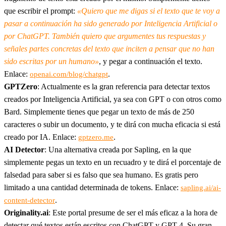
que escribir el prompt:
«Quiero que me digas si el texto que te voy a
pasar a continuación ha sido generado por Inteligencia Artificial o
por ChatGPT. También quiero que argumentes tus respuestas y
señales partes concretas del texto que inciten a pensar que no han
sido escritas por un humano»
, y pegar a continuación el texto.
Enlace:
.
openai.com/blog/chatgpt
GPTZero
: Actualmente es la gran referencia para detectar textos
creados por Inteligencia Artificial, ya sea con GPT o con otros como
Bard. Simplemente tienes que pegar un texto de más de 250
caracteres o subir un documento, y te dirá con mucha eficacia si está
creado por IA. Enlace:
.
gptzero.me
AI Detector
: Una alternativa creada por Sapling, en la que
simplemente pegas un texto en un recuadro y te dirá el porcentaje de
falsedad para saber si es falso que sea humano. Es gratis pero
limitado a una cantidad determinada de tokens. Enlace:
sapling.ai/ai-
.
content-detector
Originality.ai
: Este portal presume de ser el más eficaz a la hora de
detectar qué textos están escritos con ChatGPT y GPT-4. Su gran