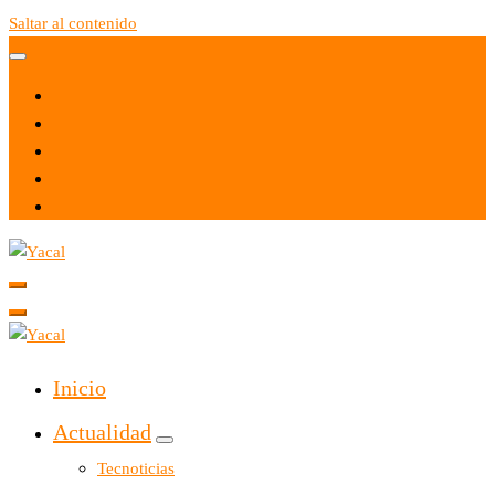
Saltar al contenido
Yacal micro hosting
Yacal micro hosting
Inicio
Actualidad
Tecnoticias