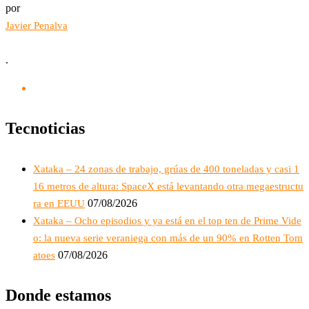
por
Javier Penalva
.
Tecnoticias
Xataka – 24 zonas de trabajo, grúas de 400 toneladas y casi 1
16 metros de altura: SpaceX está levantando otra megaestructu
07/08/2026
ra en EEUU
Xataka – Ocho episodios y ya está en el top ten de Prime Vide
o: la nueva serie veraniega con más de un 90% en Rotten Tom
07/08/2026
atoes
Donde estamos