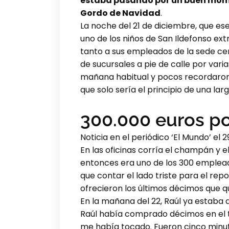
estaba pasando por un buen momen
Gordo de Navidad
.
La noche del 21 de diciembre, que es
uno de los niños de San Ildefonso ext
tanto a sus empleados de la sede cen
de sucursales a pie de calle por va
mañana habitual y pocos recordaron 
que solo sería el principio de una lar
300.000 euros po
Noticia en el periódico ‘El Mundo’ e
En las oficinas corría el champán y e
entonces era uno de los 300 emplead
que contar el lado triste para el rep
ofrecieron los últimos décimos que 
En la mañana del 22, Raúl ya estaba
Raúl había comprado décimos en el t
me había tocado. Fueron cinco minut