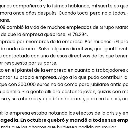
lgunos compañeros y lo fuimos hablando, mi suerte es que 
emora once años después. Cuando toca, pero no a todos, 
sans.
 2009 cambió la vida de muchos empleados de Grupo Marsan
 de que la empresa quebrase. El 78.294.
omprada por miembros de la empresa. Por muchos. «El pr
 cada número. Salvo algunos directivos, que igual llevaba
contactado con uno de esos directivos de los que tene
r respuesta por su parte.
to en el plantel de la empresa en cuanto a trabajadore
ar su propia empresa. Algo a lo que pudo contribuir la d
 que con 300.000 euros no da como para jubilarse antici
 plantilla. «La gente allí era bastante joven, quizás con m
o y sus ahorros ya podrían retirarse, pero no fue así, no
l: la empresa estaba notando los efectos de la crisis y 
tragedia. En octubre quebró y mandó a todos sus emp
sin más que los ahorros que hubiesen podido acumular.