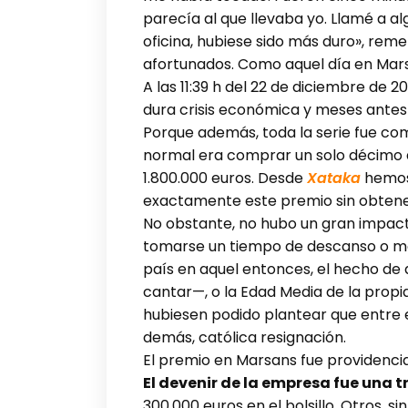
parecía al que llevaba yo. Llamé a a
oficina, hubiese sido más duro», rem
afortunados. Como aquel día en Mar
A las 11:39 h del 22 de diciembre de
dura crisis económica y meses antes
Porque además, toda la serie fue c
normal era comprar un solo décimo de
1.800.000 euros. Desde
Xataka
hemos 
exactamente este premio sin obtene
No obstante, no hubo un gran impac
tomarse un tiempo de descanso o mont
país en aquel entonces, el hecho de
cantar—, o la Edad Media de la propia
hubiesen podido plantear que entre es
demás, católica resignación.
El premio en Marsans fue providencia
El devenir de la empresa fue una 
300.000 euros en el bolsillo. Otros, 