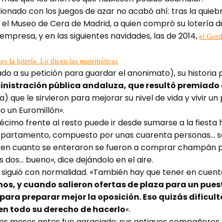
elacionado con los juegos de azar no acabó ahí: tras la qu
 el Museo de Cera de Madrid, a quien compró su lotería 
empresa, y en las siguientes navidades, las de 2014,
el Gor
s la lotería. Lo dicen las matemáticas
o a su petición para guardar el anonimato), su historia
nistración pública andaluza, que resultó premiado 
 que le sirvieron para mejorar su nivel de vida y vivir u
o un Euromillón».
cimo frente al resto puede ir desde sumarse a la fiesta 
 departamento, compuesto por unas cuarenta personas… sa
 en cuanto se enteraron se fueron a comprar champán pa
s dos… bueno», dice dejándolo en el aire.
 siguió con normalidad. «También hay que tener en cuent
nos, y cuando salieron ofertas de plaza para un puesto
para preparar mejor la oposición. Eso quizás dificult
en todo su derecho de hacerlo
«.
unos meses antes fue agraciado: sus antiguos compañeros 