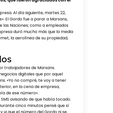
os, que fueron agraciados con el
resa. Al día siguiente, martes 22,
s». El Gordo fue a parar a Marsans,
 de las Naciones; como a empleados
 empresa duró mucho más que la media
met, la aerolínea de su propiedad,
dos
por trabajadores de Marsans.
 negocios digitales que por aquel
s. «Yo no compré, te voy a tener
nterior, en la cena de empresa,
bía de ese número».
s SMS avisando de que había tocado.
Durante cinco minutos pensé que sí
 vi que el número del Gordo ni se