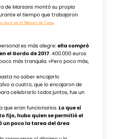
iebra de Marsans montó su propia
durante el tiempo que trabajaron
.
do tocó en el Museo de Cera
 personal es más alegre:
ella compró
en el Gordo de 2017
. 400.000 euros
n poco más tranquila. «Pero poco más,
hasta no saber encajarlo
lvo a cuatro, que lo encajaron de
ra celebrarlo todos juntos, fue un
a que eran funcionarios.
Lo que sí
 fijo, hubo quien se permitió el
ó un poco la tarea del área
le reservaron el décimo y le