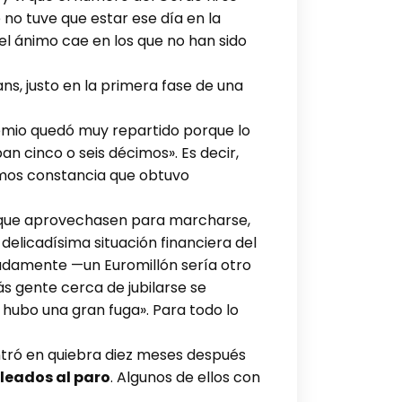
no tuve que estar ese día en la
el ánimo cae en los que no han sido
s, justo en la primera fase de una
emio quedó muy repartido porque lo
n cinco o seis décimos». Es decir,
mos constancia que obtuvo
s que aprovechasen para marcharse,
elicadísima situación financiera del
padamente —un Euromillón sería otro
ás gente cerca de jubilarse se
 hubo una gran fuga». Para todo lo
entró en quiebra diez meses después
leados al paro
. Algunos de ellos con