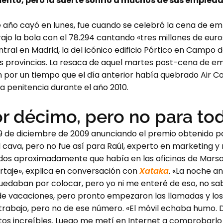
to, pero la suerte sonrió a muchos de sus emplead
e año cayó en lunes, fue cuando se celebró la cena de emp
rajo la bola con el 78.294 cantando «tres millones de euro
tral en Madrid, la del icónico edificio Pórtico en Campo
rias provincias. La resaca de aquel martes post-cena de
por un tiempo que el día anterior había quebrado Air Co
ga penitencia durante el año 2010.
r décimo, pero no para to
l 29 de diciembre de 2009 anunciando el premio obtenido 
l cava, pero no fue así para Raúl, experto en marketing y
os aproximadamente que había en las oficinas de Marsan
ortaje», explica en conversación con
Xataka
. «La noche a
quedaban por colocar, pero yo ni me enteré de eso, no sa
 de vacaciones, pero pronto empezaron las llamadas y lo
rabajo, pero no de ese número. «El móvil echaba humo. 
os increíbles. Luego me metí en Internet a comprobarlo y