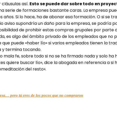
 cláusulas así.
Esto se puede dar sobre todo en proyec
una serie de formaciones bastante caras. La empresa pu
años. Si lo hace, ha de abonar esa formación. O si se tra
evio aviso supondría un daño para la empresa, se podría p
posibilidad de prohibir estas compras grupales por parte
da, es algo del ámbito privado de los empleados que no p
de que puede «haber lío» si varios empleados tienen la tr
a y termina tocando.
ido mala fe, sobre todo si no se ha firmado nada y solo ha
tes quiere buscar lío», dice la abogada en referencia a si 
emeditación del resto».
esa… pero tú eres de los pocos que no compraron