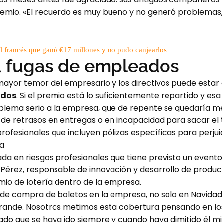
emio. «El recuerdo es muy bueno y no generó problemas, 
 el francés que ganó €17 millones y no pudo canjearlos
a fugas de empleados
 mayor temor del empresario y los directivos puede estar
ados
. Si el premio está lo suficientemente repartido y esa
lema serio a la empresa, que de repente se quedaría m
de retrasos en entregas o en incapacidad para sacar el 
profesionales que incluyen pólizas específicas para perj
ía
a en riesgos profesionales que tiene previsto un evento a
ia Pérez, responsable de innovación y desarrollo de product
emio de lotería dentro de la empresa.
 de compra de boletos en la empresa, no solo en Navida
rande. Nosotros metimos esta cobertura pensando en lo
do que se haya ido siempre y cuando haya dimitido él mis