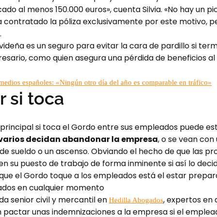
ado al menos 150.000 euros», cuenta Silvia. «No hay un pi
a contratado la póliza exclusivamente por este motivo, pe
.
ideña es un seguro para evitar la cara de pardillo si te
resario, como quien asegura una pérdida de beneficios al 
 medios españoles: «Ningún otro día del año es comparable en tráfico»
 si toca
 principal si toca el Gordo entre sus empleados puede es
e varios decidan abandonar la empresa
, o se vean con
 de sueldo o un ascenso. Obviando el hecho de que las pr
 su puesto de trabajo de forma inminente si así lo deci
 que el Gordo toque a los empleados está el estar prepara
eados en cualquier momento
da senior civil y mercantil en
, expertos en 
Hedilla Abogados
 pactar unas indemnizaciones a la empresa si el emplea