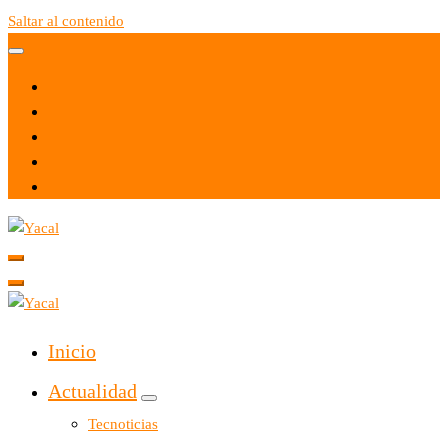
Saltar al contenido
Yacal micro hosting
Yacal micro hosting
Inicio
Actualidad
Tecnoticias