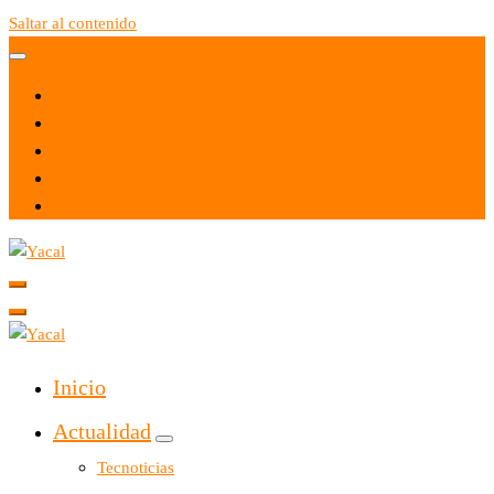
Saltar al contenido
Yacal micro hosting
Yacal micro hosting
Inicio
Actualidad
Tecnoticias