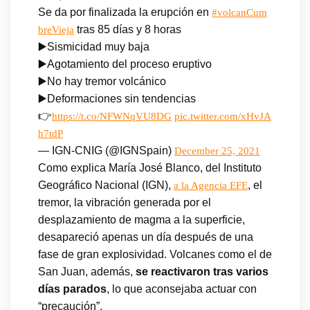
Se da por finalizada la erupción en
#volcanCum
tras 85 días y 8 horas
breVieja
▶️Sismicidad muy baja
▶️Agotamiento del proceso eruptivo
▶️No hay tremor volcánico
▶️Deformaciones sin tendencias
👉
https://t.co/NFWNqVU8DG
pic.twitter.com/xHvJA
h7tdP
— IGN-CNIG (@IGNSpain)
December 25, 2021
Como explica María José Blanco, del Instituto
Geográfico Nacional (IGN),
, el
a la Agencia EFE
tremor, la vibración generada por el
desplazamiento de magma a la superficie,
desapareció apenas un día después de una
fase de gran explosividad. Volcanes como el de
San Juan, además,
se reactivaron tras varios
días parados
, lo que aconsejaba actuar con
“precaución”.