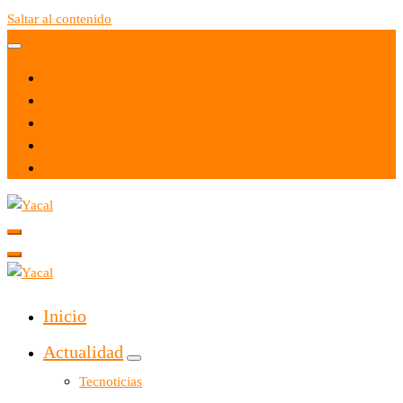
Saltar al contenido
Yacal micro hosting
Yacal micro hosting
Inicio
Actualidad
Tecnoticias