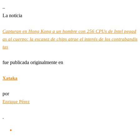
–
La noticia
Capturan en Hong Kong a un hombre con 256 CPUs de Intel pegad
as al cuerpo: la escasez de chips atrae el interés de los contrabandis
tas
fue publicada originalmente en
Xataka
por
Enrique Pérez
.