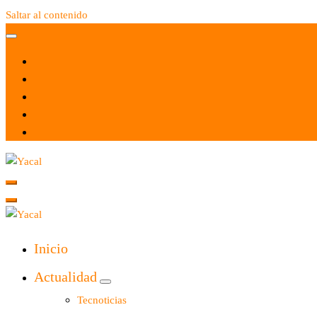
Saltar al contenido
Yacal micro hosting
Yacal micro hosting
Inicio
Actualidad
Tecnoticias