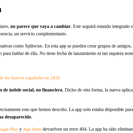
a
lares,
no parece que vaya a cambiar
. Este seguirá estando integrado
 esencia, un servicio complementario.
ternativas como Splitwise. En esta app se pueden crear grupos de amigos
 para hablar de ella. No tiene fecha de lanzamiento ni tan siquiera nom
 de los bancos españoles en 2020
n de índole social, no financiera
. Dicho de otra forma, la nueva aplica
recisamente esto que hemos descrito. La app solo estaba disponible par
ha desaparecido
.
y
devuelven un error 404. La app ha sido eliminada
ogle Play
App Store