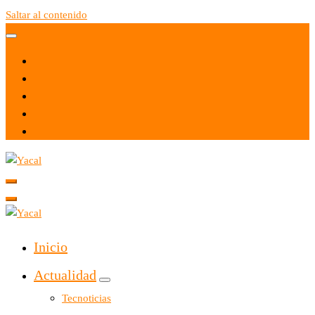
Saltar al contenido
Yacal micro hosting
Yacal micro hosting
Inicio
Actualidad
Tecnoticias