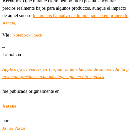
Brexit
hizo que durante cierto tiempo fuera posible encontrar
precios realmente bajos para algunos productos, aunque el impacto
de aquel suceso
fue menos llamativo de lo que parecía en primera in
.
stancia
Vía |
NotebookCheck
–
La noticia
Apple deja de vender en Turquía: la devaluación de su moneda ha p
rovocado precios mucho más bajos que en otros países
fue publicada originalmente en
Xataka
por
Javier Pastor