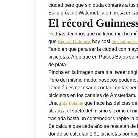
ciudad pero que sin duda contarás a tus 
Es la grúa de Waternet, la empresa encar
El récord Guinness
Podrías decirnos que no tiene mucho mér
que
hay casi
Récord Guinness
de cualquier 
También que para ser la ciudad con mayo
bicicletas. Algo que en Países Bajos se 
de plata.
Pincha en la imagen para ir al tweet origi
Pero del mismo modo, nosotros podemos ar
También es necesario contar con las he
bicicletas en los canales de Ámsterdam.
Una
que hace las delicias de
grúa flotante
alcanza el suelo del mismo y, como el ni
traslada hasta un contenedor y repite la 
Se calcula que cada año se rescatan de
donde se calculan 1,91 bicicletas por ho