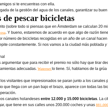
amigos si te encuentras con ella.
gada de la gestión del agua de los canales, garantizar su buen e
 de pescar bicicletas
ito (sobre todo si piensas que en Ámsterdam se calculan 20 mi
. Y bueno, estaremos de acuerdo en que algo de razón tiene
cosa
r número de bicicletas recogidas en un año de un canal hacen f
repite constantemente. Si nos vamos a la ciudad más poblada y v
nal
gumentar que para recibir el premio no sólo hay que tirar dece
rramientas adecuadas.
lo tiene. Sí, hablamos de la grú
Waternet
 los visitantes que impresionados se paran junto a los canales
ño que llega con un pan bajo el brazo, aparece con todas las bi
operación.
 los canales holandeses
entre 12.000 y 15.000 bicicletas
. La c
gar, que tiene en sus calles unos 200.000 coches y unas
881.000