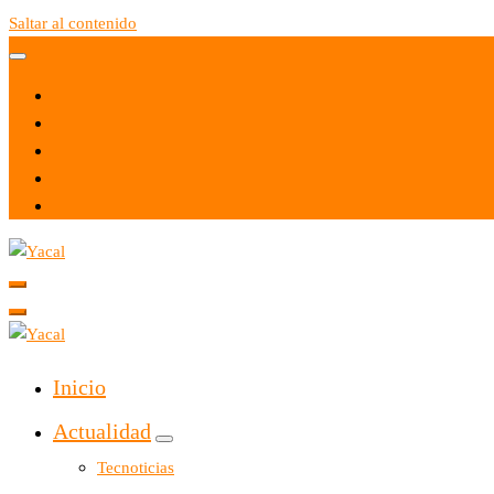
Saltar al contenido
Yacal micro hosting
Yacal micro hosting
Inicio
Actualidad
Tecnoticias