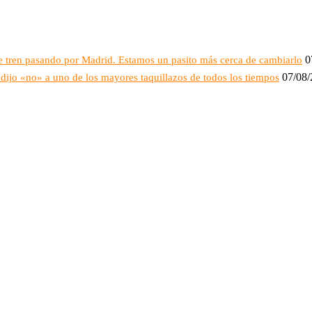
0
e tren pasando por Madrid. Estamos un pasito más cerca de cambiarlo
07/08
dijo «no» a uno de los mayores taquillazos de todos los tiempos