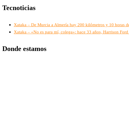
Tecnoticias
Xataka – De Murcia a Almería hay 200 kilómetros y 10 horas d
Xataka – «No es para mí, colega»: hace 33 años, Harrison Ford 
Donde estamos