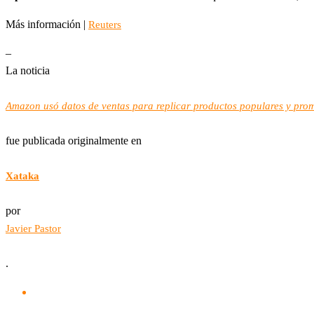
Más información |
Reuters
–
La noticia
Amazon usó datos de ventas para replicar productos populares y prom
fue publicada originalmente en
Xataka
por
Javier Pastor
.