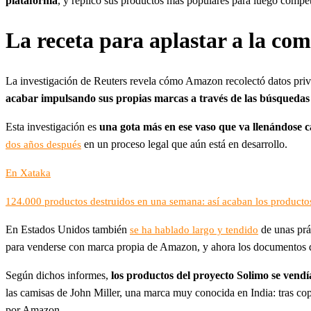
plataforma
, y replicó sus productos más populares para luego compe
La receta para aplastar a la com
La investigación de Reuters revela cómo Amazon recolectó datos privad
acabar impulsando sus propias marcas a través de las búsquedas 
Esta investigación es
una gota más en ese vaso que va llenándose 
en un proceso legal que aún está en desarrollo.
dos años después
En Xataka
124.000 productos destruidos en una semana: así acaban los product
En Estados Unidos también
de unas prá
se ha hablado largo y tendido
para venderse con marca propia de Amazon, y ahora los documentos q
Según dichos informes,
los productos del proyecto Solimo se ven
las camisas de John Miller, una marca muy conocida en India: tras copi
por Amazon.