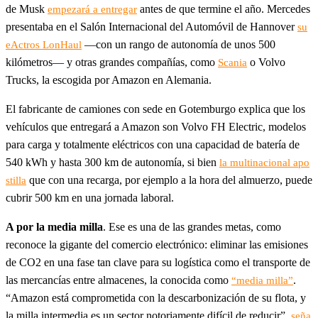
de Musk
antes de que termine el año. Mercedes
empezará a entregar
presentaba en el Salón Internacional del Automóvil de Hannover
su
—con un rango de autonomía de unos 500
eActros LonHaul
kilómetros— y otras grandes compañías, como
o Volvo
Scania
Trucks, la escogida por Amazon en Alemania.
El fabricante de camiones con sede en Gotemburgo explica que los
vehículos que entregará a Amazon son Volvo FH Electric, modelos
para carga y totalmente eléctricos con una capacidad de batería de
540 kWh y hasta 300 km de autonomía, si bien
la multinacional apo
que con una recarga, por ejemplo a la hora del almuerzo, puede
stilla
cubrir 500 km en una jornada laboral.
A por la media milla
. Ese es una de las grandes metas, como
reconoce la gigante del comercio electrónico: eliminar las emisiones
de CO2 en una fase tan clave para su logística como el transporte de
las mercancías entre almacenes, la conocida como
.
“media milla”
“Amazon está comprometida con la descarbonización de su flota, y
la milla intermedia es un sector notoriamente difícil de reducir”,
seña