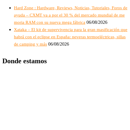
Hard Zone : Hardware, Reviews, Noticias, Tutoriales, Foros de
ayuda – CXMT va a por el 30 % del mercado mundial de me
06/08/2026
moria RAM con su nueva mega fábrica
Xataka – El kit de supervivencia para la gran masificación que
habrá con el eclipse en España: neveras termoeléctricas, sillas
06/08/2026
de camping y más
Donde estamos