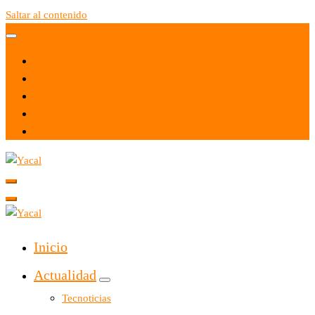
Saltar al contenido
Yacal micro hosting
Yacal micro hosting
Inicio
Actualidad
Tecnoticias