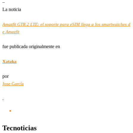
–
La noticia
Amazfit GTR 2 LTE: el soporte para eSIM llega a los smartwatches d
e Amazfit
fue publicada originalmente en
Xataka
por
Jose García
.
Tecnoticias