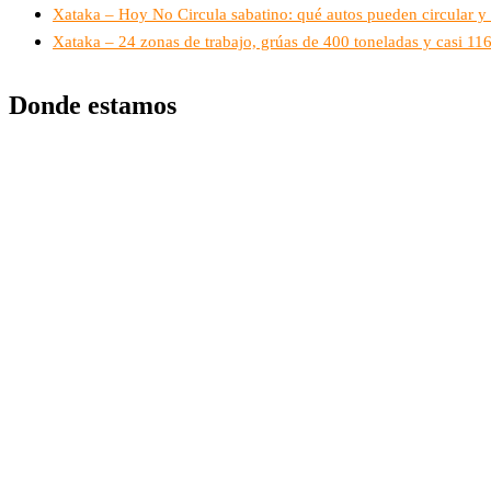
Xataka – Hoy No Circula sabatino: qué autos pueden circular y 
Xataka – 24 zonas de trabajo, grúas de 400 toneladas y casi 1
Donde estamos