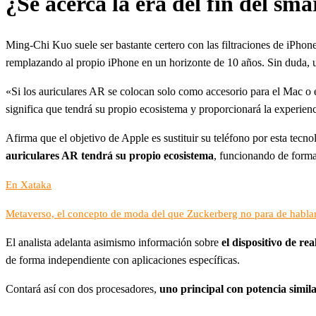
¿Se acerca la era del fin del sm
Ming-Chi Kuo suele ser bastante certero con las filtraciones de iPhon
remplazando al propio iPhone en un horizonte de 10 años. Sin duda, 
«Si los auriculares AR se colocan solo como accesorio para el Mac o 
significa que tendrá su propio ecosistema y proporcionará la experien
Afirma que el objetivo de Apple es sustituir su teléfono por esta tec
auriculares AR tendrá su propio ecosistema
, funcionando de forma
En Xataka
Metaverso, el concepto de moda del que Zuckerberg no para de hablar
El analista adelanta asimismo información sobre
el dispositivo de r
de forma independiente con aplicaciones específicas.
Contará así con dos procesadores,
uno principal con potencia simi