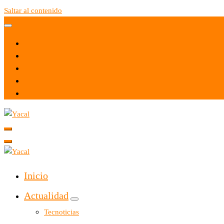
Saltar al contenido
Yacal micro hosting
Yacal micro hosting
Inicio
Actualidad
Tecnoticias