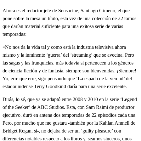
Ahora es el redactor jefe de Sensacine, Santiago Gimeno, el que
pone sobre la mesa un título, esta vez de una colección de 22 tomos
que darían material suficiente para una exitosa serie de varias
temporadas:
«No nos da la vida tal y como está la industria televisiva ahora
mismo y la inminente ‘guerra’ del ‘streaming’ que se avecina. Pero
las sagas y las franquicias, más todavía si pertenecen a los géneros
de ciencia ficción y de fantasía, siempre son bienvenidas. ¡Siempre!
Yo, erre que erre, sigo pensando que ‘La espada de la verdad’ del
estadounidense Terry Goodkind daría para una serie excelente.
Dirás, lo sé, que ya se adaptó entre 2008 y 2010 en la serie ‘Legend
of the Seeker’ de ABC Studios. Esta, con Sam Raimi de productor
ejecutivo, duró en antena dos temporadas de 22 episodios cada una.
Pero, por mucho que me gustara -también por la Kahlan Amnell de
Bridget Regan, sí-, no dejaba de ser un ‘guilty pleasure’ con
diferencias notables respecto a los libros y, seamos sinceros, unos