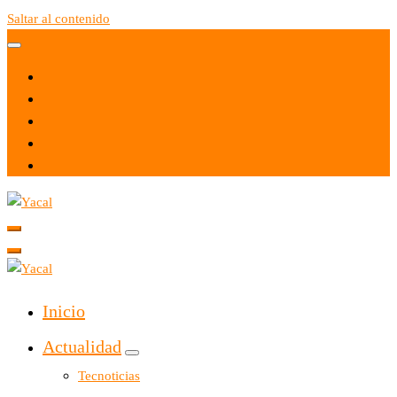
Saltar al contenido
Yacal micro hosting
Yacal micro hosting
Inicio
Actualidad
Tecnoticias