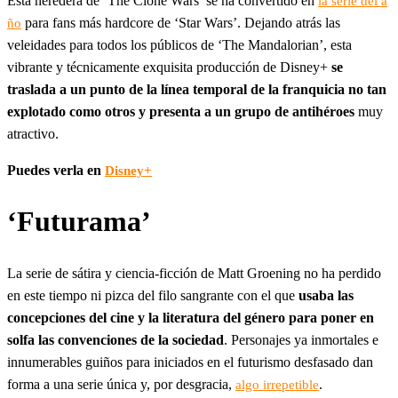
Esta heredera de ‘The Clone Wars’ se ha convertido en
la serie del a
para fans más hardcore de ‘Star Wars’. Dejando atrás las
ño
veleidades para todos los públicos de ‘The Mandalorian’, esta
vibrante y técnicamente exquisita producción de Disney+
se
traslada a un punto de la línea temporal de la franquicia no tan
explotado como otros y presenta a un grupo de antihéroes
muy
atractivo.
Puedes verla en
Disney+
‘Futurama’
La serie de sátira y ciencia-ficción de Matt Groening no ha perdido
en este tiempo ni pizca del filo sangrante con el que
usaba las
concepciones del cine y la literatura del género para poner en
solfa las convenciones de la sociedad
. Personajes ya inmortales e
innumerables guiños para iniciados en el futurismo desfasado dan
forma a una serie única y, por desgracia,
.
algo irrepetible