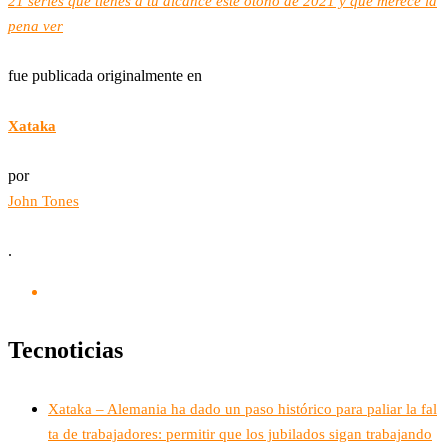
21 series que tienes a tu alcance este otoño de 2021 y que merece la
pena ver
fue publicada originalmente en
Xataka
por
John Tones
.
Tecnoticias
Xataka – Alemania ha dado un paso histórico para paliar la fal
ta de trabajadores: permitir que los jubilados sigan trabajando