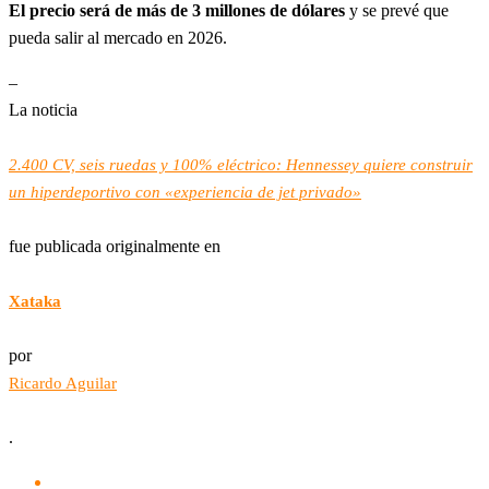
El precio será de más de 3 millones de dólares
y se prevé que
pueda salir al mercado en 2026.
–
La noticia
2.400 CV, seis ruedas y 100% eléctrico: Hennessey quiere construir
un hiperdeportivo con «experiencia de jet privado»
fue publicada originalmente en
Xataka
por
Ricardo Aguilar
.