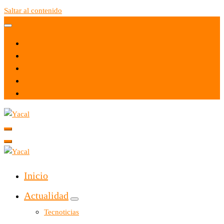
Saltar al contenido
Yacal micro hosting
Yacal micro hosting
Inicio
Actualidad
Tecnoticias