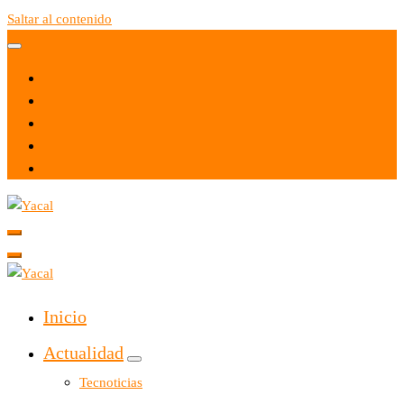
Saltar al contenido
Yacal micro hosting
Yacal micro hosting
Inicio
Actualidad
Tecnoticias