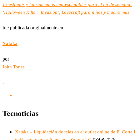
13 estrenos y lanzamientos imprescindibles para el fin de semana:
‘Halloween Kills’, ‘Invasión’, Lovecraft para niños y mucho más
fue publicada originalmente en
Xataka
por
John Tones
.
Tecnoticias
Xataka – Liquidación de teles en el outlet online de El Corte I
08/08/2026
nglés con marcas Samsung, Sony y LG