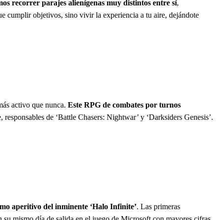
os recorrer parajes alienígenas muy distintos entre sí
,
 cumplir objetivos, sino vivir la experiencia a tu aire, dejándote
más activo que nunca.
Este RPG de combates por turnos
, responsables de ‘Battle Chasers: Nightwar’ y ‘Darksiders Genesis’.
mo aperitivo del inminente ‘Halo Infinite’
. Las primeras
en su mismo día de salida en el juego de Microsoft con mayores cifras