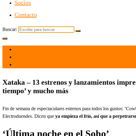
Socios
Contacto
Buscar:
el 19 Nov 2021
por
Tecnología
Xataka – 13 estrenos y lanzamientos impres
tiempo’ y mucho más
Fin de semana de espectaculares estrenos para todos los gustos: ‘Cowbo
Electroduendes. Dicen que
ya empieza el frío, así que a perpetrars
‘Última noche en el Soho’