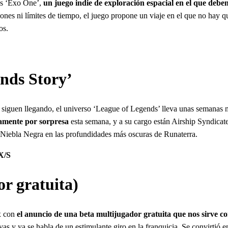
 es ‘Exo One’,
un juego indie de exploración espacial en el que debem
ones ni límites de tiempo, el juego propone un viaje en el que no hay que
os.
nds Story’
siguen llegando, el universo ‘League of Legends’ lleva unas semanas 
amente por sorpresa
esta semana, y a su cargo están Airship Syndicate
a Niebla Negra en las profundidades más oscuras de Runaterra.
X/S
or gratuita)
ox con
el anuncio de una beta multijugador gratuita que nos sirve co
as y ya se habla de un estimulante giro en la franquicia. Se convirtió 