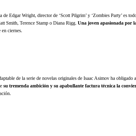
la de Edgar Wright, director de ‘Scott Pilgrim’ y ‘Zombies Party’ es to
att Smith, Terence Stamp o Diana Rigg.
Una joven apasionada por la
 en ciernes.
daptable de la serie de novelas originales de Isaac Asimov ha obligado
ue
su tremenda ambición y su apabullante factura técnica la convier
ación.