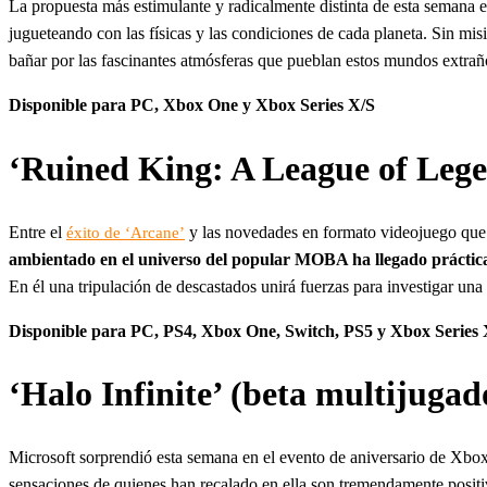
La propuesta más estimulante y radicalmente distinta de esta semana
jugueteando con las físicas y las condiciones de cada planeta. Sin misi
bañar por las fascinantes atmósferas que pueblan estos mundos extrañ
Disponible para PC, Xbox One y Xbox Series X/S
‘Ruined King: A League of Lege
Entre el
y las novedades en formato videojuego que 
éxito de ‘Arcane’
ambientado en el universo del popular MOBA ha llegado práctic
En él una tripulación de descastados unirá fuerzas para investigar un
Disponible para PC, PS4, Xbox One, Switch, PS5 y Xbox Series 
‘Halo Infinite’ (beta multijugad
Microsoft sorprendió esta semana en el evento de aniversario de Xb
sensaciones de quienes han recalado en ella son tremendamente positiv