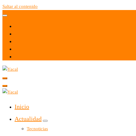
Saltar al contenido
Yacal micro hosting
Yacal micro hosting
Inicio
Actualidad
Tecnoticias